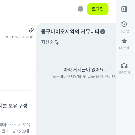
right_panel_open
로그인
history
expand_circle_right
동구바이오제약
의 커뮤니티
최근 본
26.08.07 09:53 KST
star
swap_vert
최신순
내 관심
partner_exchange
아직 게시글이 없어요.
함께투자
동구바이오제약의 첫 글을 남겨 보세요.
지분 보유 구성
최대주주로서 보유
율이 19.42%에