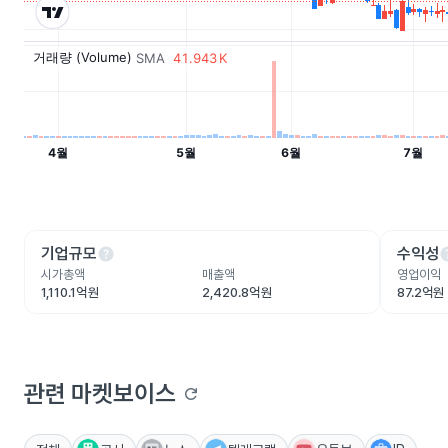
help
he
기업규모
수익성
시가총액
매출액
영업이익
1,110.1억원
2,420.8억원
87.2억원
관련 마켓보이스
refresh