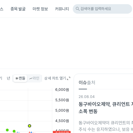
search
스
종목 발굴
마켓 정보
커뮤니티
검색어를 입력하세요
기
년
캔들
라인
상세 차트 열기
이슈
출처
26.08.04
동구바이오제약, 큐리언트 
소폭 변동
동구바이오제약이 큐리언트의 
주식 수는 유지하였으나, 보유 비