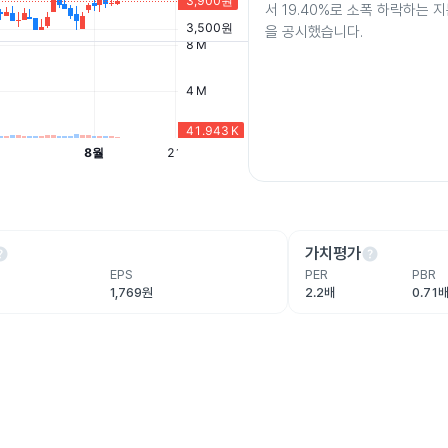
서 19.40%로 소폭 하락하는 
을 공시했습니다.
lp
help
가치평가
EPS
PER
PBR
1,769원
2.2배
0.71