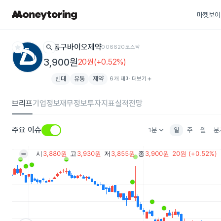
마켓보이
star
search
동구바이오제약
006620
코스닥
3,900원
20원(+0.52%)
빈대
유통
제약
6개 테마 더보기
add
브리프
기업정보
재무정보
투자지표
실적전망
keyboard_arrow_down
주요 이슈
1분
일
주
월
분