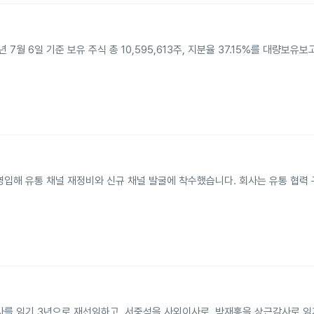
월 6일 기준 보유 주식 총 10,595,613주, 지분율 37.15%를 대량보유
영입해 유통 채널 재정비와 신규 채널 발굴에 착수했습니다. 회사는 유통 협력
사를 임기 3년으로 재선임하고, 서중석을 사외이사로, 박재홍을 상근감사로 임