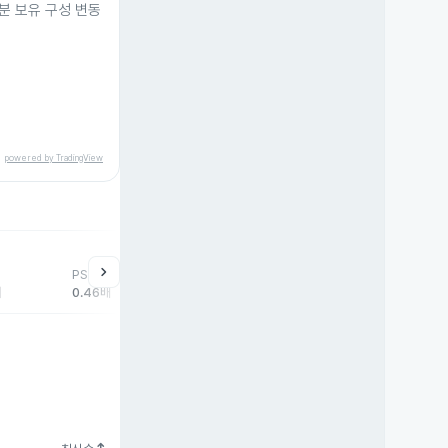
지분 보유 구성 변동
powered by TradingView
help
매매동향
chevron_right
PSR
외국인
기관
개
배
0.46배
-2,852주
9,747주
-6