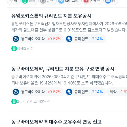
전체
공시
뉴스
텔레그램
유튜브
IR
유암코키스톤의 큐리언트 지분 보유공시
유암코키스톤구조혁신기업재무안정사모투자합자회사가 2026-08-05 공시
계자의 담보대출 일부 상환으로 0.01%포인트 감소했다고 밝혔습니다.
동구바이오제약
+0.52%
큐리언트
-2.14%
공시
2일 전
|
동구바이오제약, 큐리언트 지분 보유 구성 변경 공시
동구바이오제약이 2026-08-04 기준 큐리언트 최대주주로 주식등의
되나 보유비율은 19.42%에서 19.40%로 소폭 하락했습니다.
동구바이오제약
+0.52%
큐리언트
-2.14%
제약
+1.
2건의 연관 소식
3일 전
|
동구바이오제약 최대주주 보유주식 변동 신고