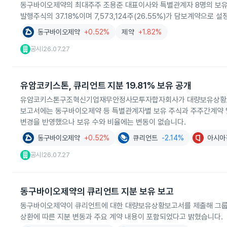
동구바이오제약의 최대주주 조용준 대표이사와 특별관계자 8명의 보유주식 
발행주식의 37.18%이며 7,573,124주(26.55%)가 담보계약으로 
동구바이오제약
+0.52%
제약
+1.82%
공시
26.07.27
|
유암코키스톤, 큐리언트 지분 19.81% 보유 공개
유암코키스톤구조혁신기업재무안정사모투자합자회사가 대량보유상황보고서를 
보고서에는 동구바이오제약 등 특별관계자별 보유 주식과 주주간계약 및
변경을 반영했으나 보유 수와 비율에는 변동이 없습니다.
동구바이오제약
+0.52%
큐리언트
-2.14%
아시아
공시
26.07.27
|
동구바이오제약의 큐리언트 지분 보유 보고
동구바이오제약이 큐리언트에 대한 대량보유상황보고서를 제출해 그룹과 특
상환에 따른 지분 변동과 주요 계약 내용이 포함되었다고 밝혔습니다.