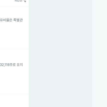
swap_vert
최신순
 보유비율은 특별관
2,118주로 유지