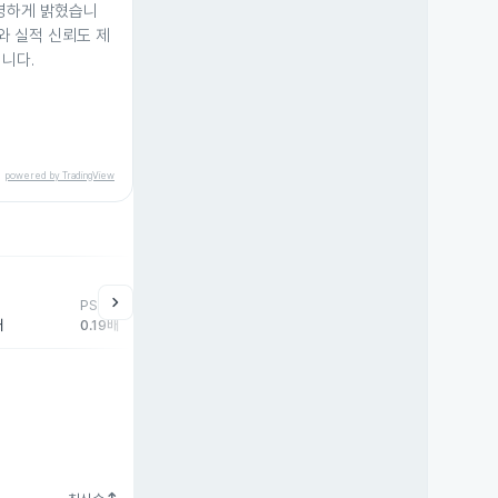
투명하게 밝혔습니
와 실적 신뢰도 제
니다.
powered by TradingView
help
매매동향
chevron_right
PSR
외국인
기관
개
배
0.19배
1,390주
584주
-1