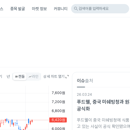
search
스
종목 발굴
마켓 정보
커뮤니티
검색어를 입력하세요
기
년
캔들
라인
상세 차트 열기
이슈
출처
26.03.24
푸드웰, 중국 미쉐빙청과 원
공식화
푸드웰이 중국 미쉐빙청에 식품
고 있는 사실이 공식 확인됐으며