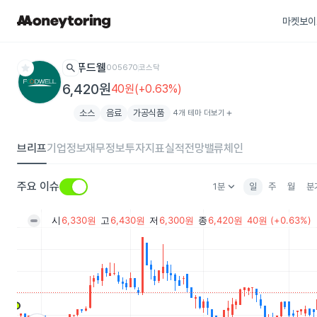
마켓보이
star
search
푸드웰
005670
코스닥
6,420원
40원(+0.63%)
소스
음료
가공식품
4개 테마 더보기
add
브리프
기업정보
재무정보
투자지표
실적전망
밸류체인
keyboard_arrow_down
주요 이슈
1분
일
주
월
분