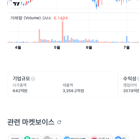
help
he
기업규모
수익성
시가총액
매출액
영업이익
642억원
3,356.2억원
207.9억
관련 마켓보이스
refresh