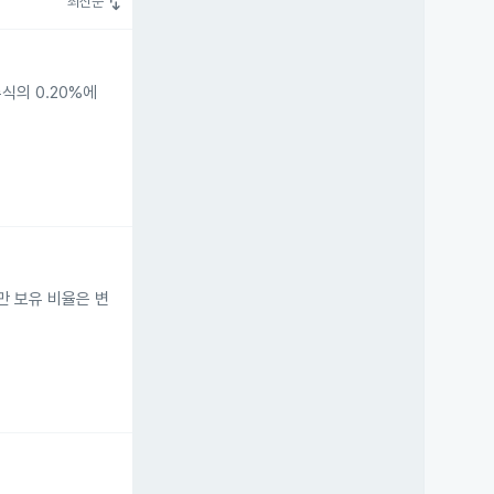
swap_vert
최신순
식의 0.20%에
만 보유 비율은 변