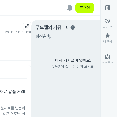
right_panel_open
로그인
history
expand_circle_right
푸드웰
의 커뮤니티
최근 본
26.08.07 13:33 KST
star
swap_vert
최신순
내 관심
partner_exchange
아직 게시글이 없어요.
함께투자
푸드웰의 첫 글을 남겨 보세요.
재료 납품 거래
 원재료를 납품하
, 최근 연도별 실