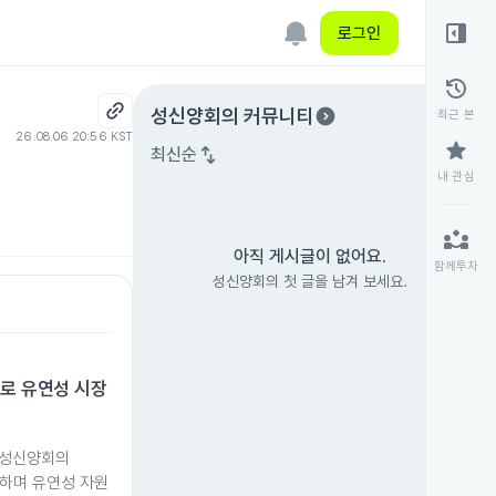
right_panel_open
로그인
history
expand_circle_right
성신양회
의 커뮤니티
최근 본
26.08.06 20:56 KST
star
swap_vert
최신순
내 관심
partner_exchange
아직 게시글이 없어요.
함께투자
성신양회의 첫 글을 남겨 보세요.
수로 유연성 시장
 성신양회의
수하며 유연성 자원