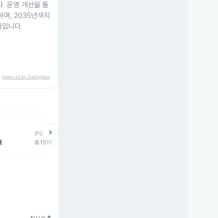
. 운영 개선을 통
하며, 2035년까지
획입니다.
powered by TradingView
help
매매동향
chevron_right
PSR
외국인
기관
개
배
0.15배
22,047주
21주
-2