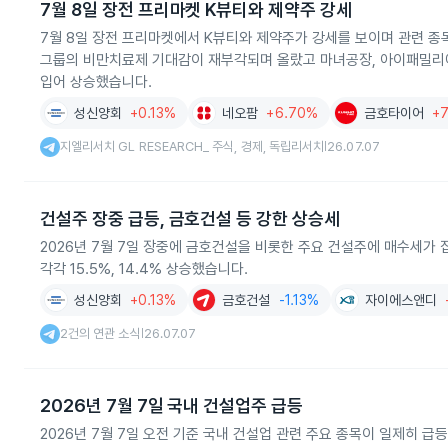
7월 8일 장전 프리마켓 K뷰티와 제약주 강세
7월 8일 장전 프리마켓에서 K뷰티와 제약주가 강세를 보이며 관련 
그룹의 비만치료제 기대감이 재부각되며 올랐고 마녀공장, 아이패밀리에
입어 상승했습니다.
성신양회
+0.13%
네오팜
+6.70%
금호타이어
+
지엘리서치 GL RESEARCH_ 주식, 경제, 독립리서치
26.07.07
|
건설주 장중 급등, 금호건설 등 강한 상승세
2026년 7월 7일 장중에 금호건설을 비롯한 주요 건설주에 매수세가
각각 15.5%, 14.4% 상승했습니다.
성신양회
+0.13%
금호건설
-1.13%
자이에스앤디
2건의 연관 소식
26.07.07
|
2026년 7월 7일 국내 건설업주 급등
2026년 7월 7일 오전 기준 국내 건설업 관련 주요 종목이 일제히 급