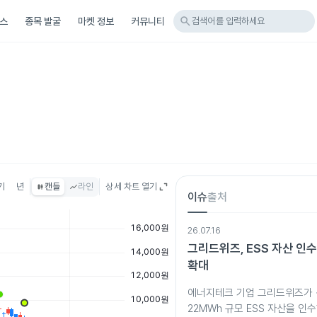
search
스
종목 발굴
마켓 정보
커뮤니티
검색어를 입력하세요
기
년
캔들
라인
상세 차트 열기
이슈
출처
26.07.16
그리드위즈, ESS 자산 인
확대
에너지테크 기업 그리드위즈가
22MWh 규모 ESS 자산을 인