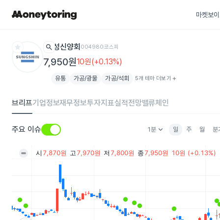
마켓보이
star
search
성신양회
004980
코스피
7,950원
10원(+0.13%)
유통
가공/광물
가공/석회
5개 테마 더보기
add
브리프
기업정보
재무정보
투자지표
실적전망
밸류체인
keyboard_arrow_down
주요 이슈
1분
일
주
월
분