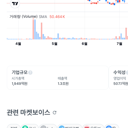
help
he
기업규모
수익성
시가총액
매출액
영업이익
1,949억원
1.3조원
507.1억
관련 마켓보이스
refresh