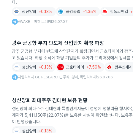
다.
성신양회
+0.13%
금강공업
+1.35%
강동씨앤엘
+
AWAKE - 마켓 브리핑
26.07.07
|
광주 군공항 부지 반도체 산업단지 확정 파장
광주 군공항 부지에 반도체 산업단지가 확정되면서 금호타이어와 광주신
고 있습니다. 확정 소식에 해당 기업들의 주가가 프리마켓에서 강세를
성신양회
+0.13%
금호타이어
+7.59%
광주신세계
지엘리서치 GL RESEARCH_ 주식, 경제, 독립리서치
26.07.06
|
성신양회 최대주주 김태현 보유 현황
성신양회 최대주주 김태현과 특별관계자들이 경영에 영향력을 행사하는 가운데,
계자가 5,411,150주(22.07%)를 보유한 사실이 확인됐습니다. 보유
이 반영됐습니다.
성신양회
+0.13%