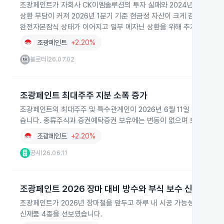
조광페인트가 자회사 CK이엠솔루션의 투자 실패와 2024년 1월 발행
상환 부담이 커져 2026년 1분기 기준 현금성 자산이 크게 감소했습
완전자본잠식 상태가 이어지고 일부 메자닌 상환을 위해 추가 차입이 
조광페인트
+2.20%
블로터
26.07.02
|
조광페인트 최대주주 지분 소폭 증가
조광페인트의 최대주주 및 특수관계인이 2026년 6월 11일 장내매수로 보
습니다. 종류주식과 증권예탁증권 보유에는 변동이 없으며 보고서는 동
조광페인트
+2.20%
공시
26.06.11
|
조광페인트 2026 장마 대비 방수와 부식 보수 신제품
조광페인트가 2026년 장마철을 앞두고 하루 내 시공 가능성과 고밀도
신제품 4종을 선보였습니다.