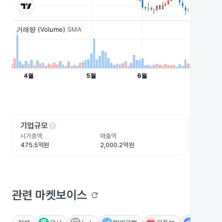
help
he
기업규모
수익성
시가총액
매출액
영업이익
475.5억원
2,000.2억원
-226.8
관련 마켓보이스
refresh