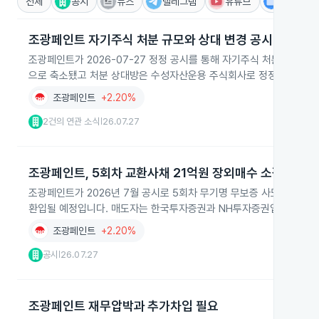
전체
공시
뉴스
텔레그램
유튜브
IR
조광페인트 자기주식 처분 규모와 상대 변경 공시 정정
조광페인트가 2026-07-27 정정 공시를 통해 자기주식 처분 예정 수량과
으로 축소됐고 처분 상대방은 수성자산운용 주식회사로 정정됐습니다.
조광페인트
+2.20%
2건의 연관 소식
26.07.27
|
조광페인트, 5회차 교환사채 21억원 장외매수 소각
조광페인트가 2026년 7월 공시로 5회차 무기명 무보증 사모 교환사채
환입될 예정입니다. 매도자는 한국투자증권과 NH투자증권입니다.
조광페인트
+2.20%
공시
26.07.27
|
조광페인트 재무압박과 추가차입 필요