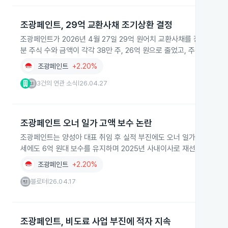
조광페인트, 29억 교환사채 조기상환 결정
조광페인트가 2026년 4월 27일 29억 원어치 교환사채를 장외매수
분 주식 수와 금액이 각각 38만 주, 26억 원으로 줄었고, 주식 매물 
조광페인트
+2.20%
3건의 연관 소식
26.04.27
|
조광페인트 오너 일가 고액 보수 논란
조광페인트는 양성아 대표 취임 후 실적 부진에도 오너 일가가 고액 보
세에도 6억 원대 보수를 유지하며 2025년 사내이사로 재선임됐습니다
조광페인트
+2.20%
블로터
26.04.17
|
조광페인트, 비도료 사업 부진에 적자 지속