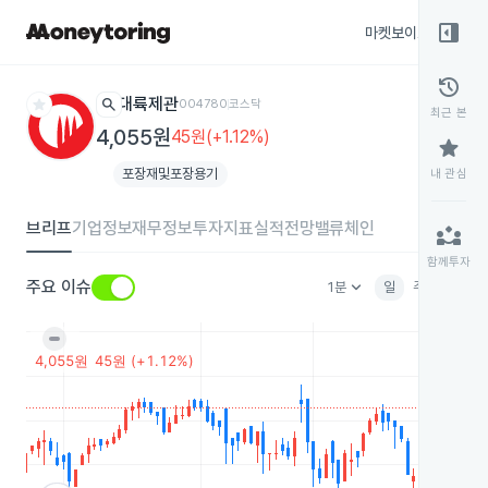
right_panel_open
마켓보이스
종목
history
star
search
대륙제관
004780
코스닥
최근 본
4,055원
45원(+1.12%)
star
포장재및포장용기
내 관심
브리프
기업정보
재무정보
투자지표
실적전망
밸류체인
partner_exchange
함께투자
keyboard_arrow_down
주요 이슈
1분
일
주
월
분