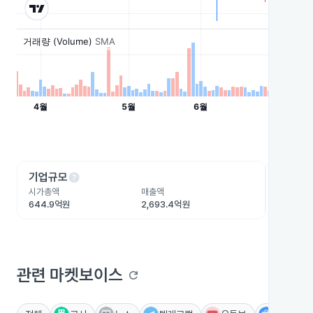
help
he
기업규모
수익성
시가총액
매출액
영업이익
644.9억원
2,693.4억원
124.8억
관련 마켓보이스
refresh