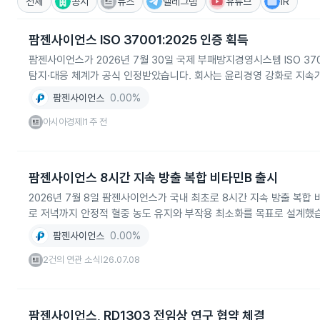
전체
공시
뉴스
텔레그램
유튜브
IR
팜젠사이언스 ISO 37001:2025 인증 획득
팜젠사이언스가 2026년 7월 30일 국제 부패방지경영시스템 ISO 370
탐지·대응 체계가 공식 인정받았습니다. 회사는 윤리경영 강화로 지속
팜젠사이언스
0.00%
아시아경제
1주 전
|
팜젠사이언스 8시간 지속 방출 복합 비타민B 출시
2026년 7월 8일 팜젠사이언스가 국내 최초로 8시간 지속 방출 복합 
로 저녁까지 안정적 혈중 농도 유지와 부작용 최소화를 목표로 설계했
팜젠사이언스
0.00%
2건의 연관 소식
26.07.08
|
팜젠사이언스, RD1303 전임상 연구 협약 체결