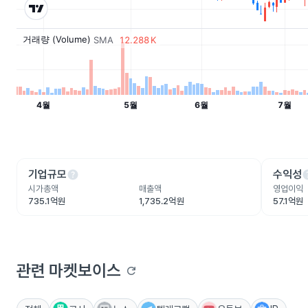
help
he
기업규모
수익성
시가총액
매출액
영업이익
735.1억원
1,735.2억원
57.1억원
관련 마켓보이스
refresh