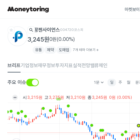
마켓보이
star
search
팜젠사이언스
004720
코스피
3,245원
0원(0.00%)
유통
제약
도매업
7개 테마 더보기
add
브리프
기업정보
재무정보
투자지표
실적전망
밸류체인
keyboard_arrow_down
주요 이슈
1분
일
주
월
분