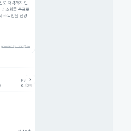
 알로 저녁까지 안
용 최소화를 목표로
서 주목받을 전망
powered by TradingView
help
매매동향
chevron_right
PSR
외국인
기관
개
배
0.42배
-6,153주
15주
6,