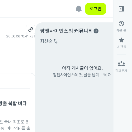
right_panel_open
로그인
history
expand_circle_right
팜젠사이언스
의 커뮤니티
최근 본
26.08.06 18:41 KST
star
swap_vert
최신순
내 관심
partner_exchange
아직 게시글이 없어요.
함께투자
팜젠사이언스의 첫 글을 남겨 보세요.
방출 복합 비타
일 국내 최초로 8
품 '비타잉B'를 출