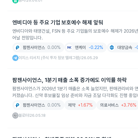
공시
26.06.01
|
엔비디아 등 주요 기업 보호예수 해제 앞둬
엔비디아와 태영건설, FSN 등 주요 기업들의 보호예수 해제가 2026년
어날 전망입니다.
팜젠사이언스
0.00%
엔케이
-0.22%
대양금속
-
이지스 리서치 (주식 투자 정보 텔레그램)
26.05.29
|
팜젠사이언스, 1분기 매출 소폭 증가에도 이익률 하락
팜젠사이언스가 2026년 1분기 매출은 소폭 늘었지만, 판매관리비와
커졌습니다. 신약 후보물질 임상 준비와 자금 조달 다각화도 진행 중입
팜젠사이언스
0.00%
제약
+1.67%
의료서비스
+3.76%
블로터
26.05.18
|