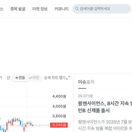
search
스
종목 발굴
마켓 정보
커뮤니티
검색어를 입력하세요
기
년
캔들
라인
상세 차트 열기
이슈
출처
26.07.08
팜젠사이언스, 8시간 지속 
민B 신제품 출시
팜젠사이언스가 2026년 7월 8
시간 지속 방출 복합 비타민B 제