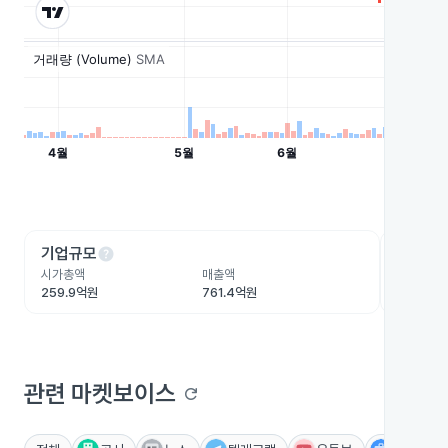
help
he
기업규모
수익성
시가총액
매출액
영업이익
259.9억원
761.4억원
-2.5억원
관련 마켓보이스
refresh