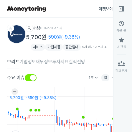
right_panel_open
마켓보이스
종목
history
star
search
남성
004270
코스피
최근 본
5,700원
-590원(-9.38%)
star
서비스
가전제품
공간임대
4개 테마 더보기
add
내 관심
브리프
기업정보
재무정보
투자지표
실적전망
partner_exchange
함께투자
keyboard_arrow_down
주요 이슈
1분
일
주
월
분