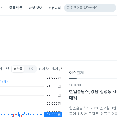
search
스
종목 발굴
마켓 정보
커뮤니티
검색어를 입력하세요
기
년
캔들
라인
상세 차트 열기
이슈
출처
26.07.08
한일홀딩스, 강남 삼성동 
매입
한일홀딩스가 2026년 7월 8일
동에 위치한 토지 및 건물을 2,