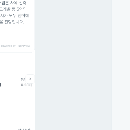
매입은 사옥 신축
산도개발 등 5인입
감사가 모두 참석해
올 전망입니다.
powered by TradingView
help
매매동향
chevron_right
PSR
외국인
기관
개
배
0.28배
-1,512주
1,221주
69