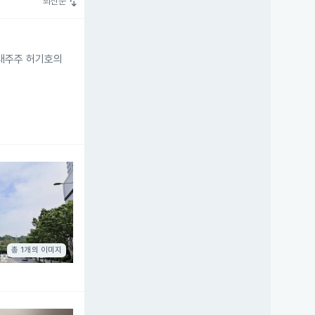
swap_vert
최신순
최대주주 허기호의
총 1개의 이미지