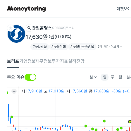
마켓보이
star
search
한일홀딩스
003300
코스피
17,630원
0원(0.00%)
가공/광물
가공/석회
가공/비금속광물
3개 테마 더보기
add
브리프
기업정보
재무정보
투자지표
실적전망
keyboard_arrow_down
주요 이슈
1분
일
주
월
분