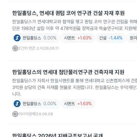
한일홀딩스, 연세대 퀀텀 코어 연구관 건설 자재 후원
한일홀딩스가 연세대학교와 협약을 맺고 퀀텀 코어 연구관 건립을 위해
단은 1983년 설립 이후 약 478억원을 장학금과 학술연구비로 지원
한일홀딩스
0.00%
시멘트
+1.63%
건설
-1.44%
원
2건의 연관 소식
26.06.11
|
한일홀딩스의 연세대 첨단물리연구관 건축자재 지원
한일홀딩스가 자회사 한일시멘트를 통해 연세대학교 신촌캠퍼스에 건립
3억원 상당의 건축 자재를 현물로 지원합니다. 한일홀딩스는 우덕재단
니다.
한일홀딩스
0.00%
시멘트
+1.63%
아시아경제
26.06.08
|
한일홀딩스 2026년 지배구조보고서 공개