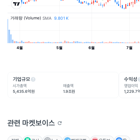
help
he
기업규모
수익성
시가총액
매출액
영업이익
5,435.6억원
1.9조원
1,229.
관련 마켓보이스
refresh