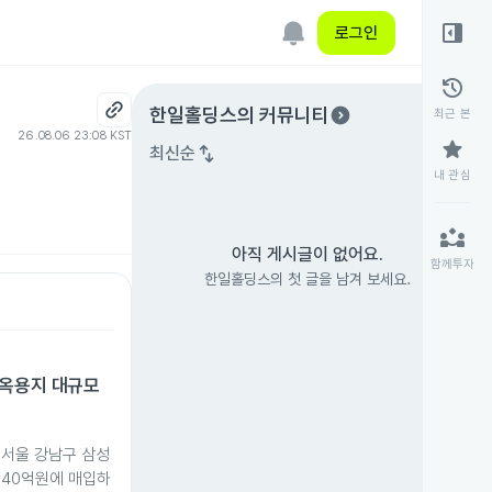
right_panel_open
로그인
history
expand_circle_right
한일홀딩스
의 커뮤니티
최근 본
26.08.06 23:08 KST
star
swap_vert
최신순
내 관심
partner_exchange
아직 게시글이 없어요.
함께투자
한일홀딩스의 첫 글을 남겨 보세요.
사옥용지 대규모
 서울 강남구 삼성
040억원에 매입하