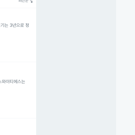
swap_vert
최신순
임기는 3년으로 정
에스와이티에스는