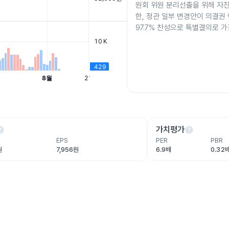
원회 위원 분리선출을 위해 자
한, 정관 일부 변경안이 의결권
97.7% 찬성으로 특별결의로 
lp
help
가치평가
EPS
PER
PBR
원
7,956원
6.9배
0.32