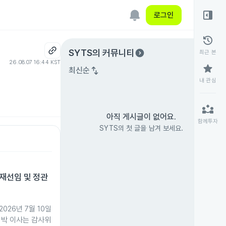
right_panel_open
로그인
history
expand_circle_right
SYTS
의 커뮤니티
최근 본
26.08.07 16:44 KST
star
swap_vert
최신순
내 관심
partner_exchange
아직 게시글이 없어요.
함께투자
SYTS의 첫 글을 남겨 보세요.
재선임 및 정관
026년 7월 10일
 박 이사는 감사위