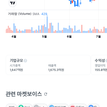
help
he
기업규모
수익성
시가총액
매출액
영업이익
1,647억원
1,675.3억원
155.8억
관련 마켓보이스
refresh