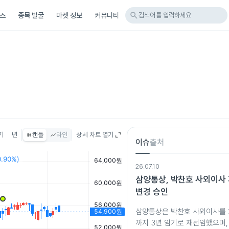
search
스
종목 발굴
마켓 정보
커뮤니티
검색어를 입력하세요
기
년
캔들
라인
상세 차트 열기
이슈
출처
26.07.10
삼양통상, 박찬호 사외이사 
변경 승인
삼양통상은 박찬호 사외이사를 2
까지 3년 임기로 재선임했으며,