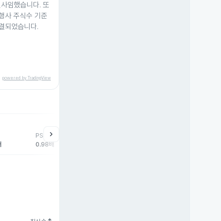
진사임했습니다. 또
 행사 주식수 기준
가결되었습니다.
powered by TradingView
help
매매동향
chevron_right
PSR
외국인
기관
개
배
0.98배
22주
-2주
-1