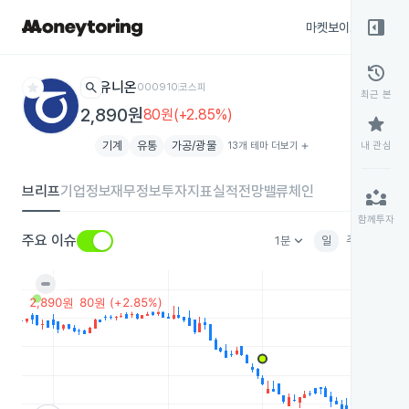
right_panel_open
마켓보이스
종목
history
star
search
유니온
000910
코스피
최근 본
2,890원
80원(+2.85%)
star
기계
유통
가공/광물
13개 테마 더보기
add
내 관심
브리프
기업정보
재무정보
투자지표
실적전망
밸류체인
partner_exchange
함께투자
keyboard_arrow_down
주요 이슈
1분
일
주
월
분