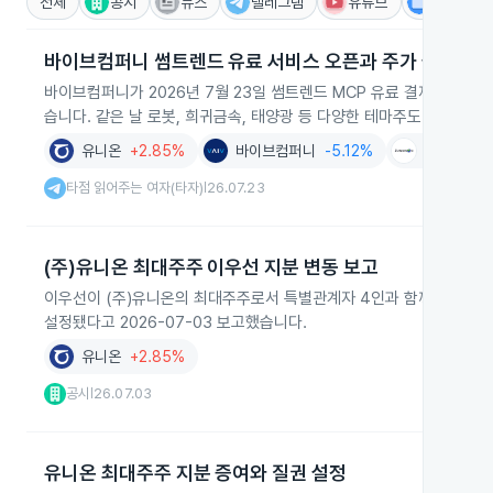
전체
공시
뉴스
텔레그램
유튜브
IR
바이브컴퍼니 썸트렌드 유료 서비스 오픈과 주가 급등
바이브컴퍼니가 2026년 7월 23일 썸트렌드 MCP 유료 결제 서비스
습니다. 같은 날 로봇, 희귀금속, 태양광 등 다양한 테마주도 동반 강세
유니온
+2.85%
바이브컴퍼니
-5.12%
정원엔시스
타점 읽어주는 여자(타자)
26.07.23
|
(주)유니온 최대주주 이우선 지분 변동 보고
이우선이 (주)유니온의 최대주주로서 특별관계자 4인과 함께 총 6,186
설정됐다고 2026-07-03 보고했습니다.
유니온
+2.85%
공시
26.07.03
|
유니온 최대주주 지분 증여와 질권 설정