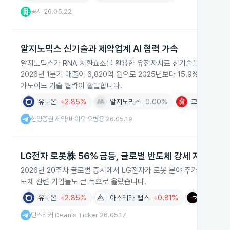
공시
26.05.22
|
알지노믹스 신기술과 제약업계 AI 협력 가속
알지노믹스가 RNA 치환효소를 활용한 유전자치료 신기술을 발표하며 
2026년 1분기 매출이 6,820억 원으로 2025년보다 15.9% 증가했
가노이드 기술 협력이 활발합니다.
유니온
+2.85%
알지노믹스
0.00%
코스맥스
+1
한양증권 제약/바이오 오병용
26.05.19
|
LG전자 로봇株 56% 급등, 글로벌 반도체 강세 지속
2026년 20주차 글로벌 증시에서 LG전자가 로봇 분야 주가가 56% 
도체 관련 기업들도 큰 폭으로 올랐습니다.
유니온
+2.85%
아스테라 랩스
+0.81%
로켓 랩
딘스티커 Dean's Ticker
26.05.17
|