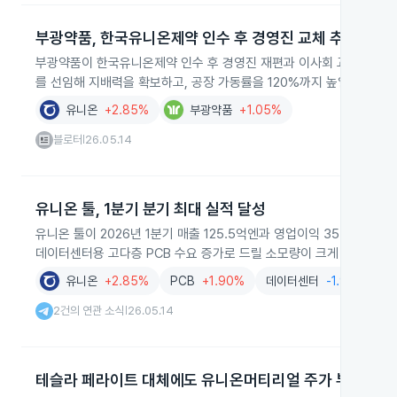
부광약품, 한국유니온제약 인수 후 경영진 교체 추진
부광약품이 한국유니온제약 인수 후 경영진 재편과 이사회 교체를 추진합
를 선임해 지배력을 확보하고, 공장 가동률을 120%까지 높일 계획입니
유니온
+2.85%
부광약품
+1.05%
블로터
26.05.14
|
유니온 툴, 1분기 분기 최대 실적 달성
유니온 툴이 2026년 1분기 매출 125.5억엔과 영업이익 35.4억엔으
데이터센터용 고다층 PCB 수요 증가로 드릴 소모량이 크게 늘었기 때
유니온
+2.85%
PCB
+1.90%
데이터센터
-1.94%
A
2건의 연관 소식
26.05.14
|
테슬라 페라이트 대체에도 유니온머티리얼 주가 부진