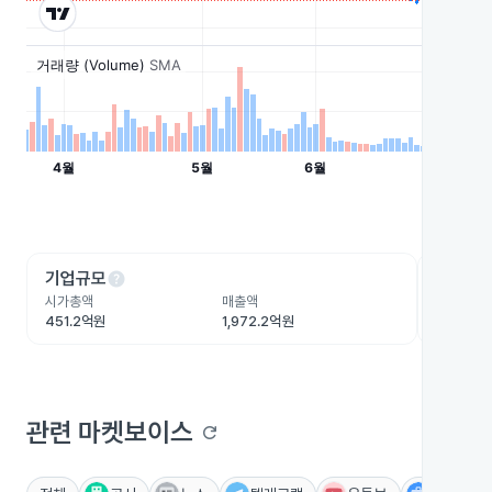
help
he
기업규모
수익성
시가총액
매출액
영업이익
451.2억원
1,972.2억원
37.5억원
관련 마켓보이스
refresh