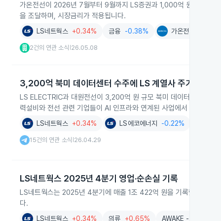
가온전선이 2026년 7월부터 9월까지 LS증권과 1,000억 원 규모 
을 조달하며, 시장금리가 적용됩니다.
LS네트웍스
+0.34%
금융
-0.38%
가온전선
-4.77
2건의 연관 소식
26.05.08
|
3,200억 북미 데이터센터 수주에 LS 계열사 주가 급등
LS ELECTRIC과 대원전선이 3,200억 원 규모 북미 데이터센터 수
력설비와 전선 관련 기업들이 AI 인프라와 연계된 사업에서 강세를 보
LS네트웍스
+0.34%
LS에코에너지
-0.22%
대원
15건의 연관 소식
26.04.29
|
LS네트웍스 2025년 4분기 영업·순손실 기록
LS네트웍스는 2025년 4분기에 매출 1조 422억 원을 기록했으나, 
다.
LS네트웍스
+0.34%
의류
+0.65%
AWAKE - 52주 신