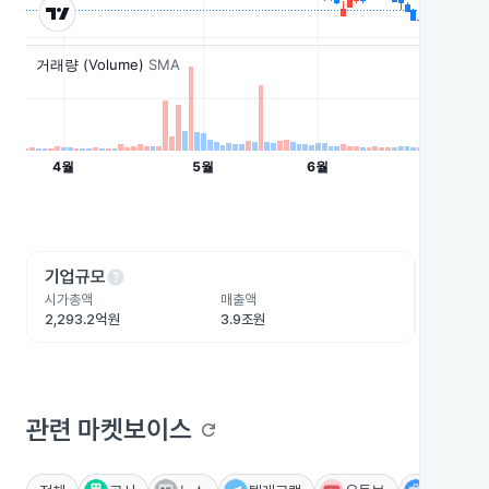
help
he
기업규모
수익성
시가총액
매출액
영업이익
2,293.2억원
3.9조원
462.4억
관련 마켓보이스
refresh