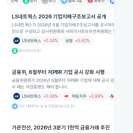
전체
공시
뉴스
텔레그램
유튜브
IR
LS네트웍스 2026 기업지배구조보고서 공개
LS네트웍스가 2026년 6월 기업지배구조보고서를 공시하며 이사회 구
인으로 구성되고 감사위원회와 사외이사후보추천위원회는 모두 사외이
LS네트웍스
+0.34%
보험
+0.62%
공시
26.06.01
|
금융위, 6월부터 저PBR 기업 공시 강화 시행
금융위원회가 2026년 6월부터 저PBR 기업에 대해 공시 강화와 의견
수 때는 의견표명도 해야 합니다.
LS네트웍스
+0.34%
하림지주
+2.99%
CJ
-0.
가치, 내러티브 & AI 자료실
26.05.21
|
가온전선, 2026년 3분기 1천억 금융거래 추진