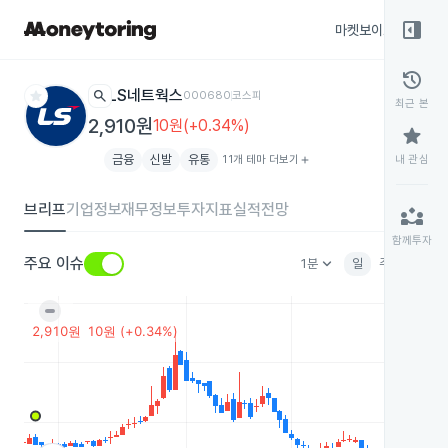
right_panel_open
마켓보이스
종목
history
star
search
LS네트웍스
000680
코스피
최근 본
2,910원
10원(+0.34%)
star
금융
신발
유통
11개 테마 더보기
add
내 관심
브리프
기업정보
재무정보
투자지표
실적전망
partner_exchange
함께투자
keyboard_arrow_down
주요 이슈
1분
일
주
월
분