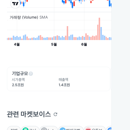
help
he
기업규모
수익성
시가총액
매출액
영업이익
2.5조원
1.4조원
4,064.
관련 마켓보이스
refresh