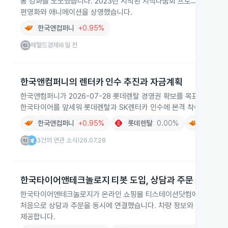
통 강화를 도모했습니다. 2023년 시작된 지식나눔회 프로그램의 일환
편영화와 애니메이션을 상영했습니다.
한국앤컴퍼니
+0.95%
헤럴드경제
6일 전
|
한국앤컴퍼니의 렌터카 인수 추진과 자금계획
한국앤컴퍼니가 2026-07-28 롯데렌탈 경영권 확보를 목표로 인수
한국타이어를 앞세워 롯데렌탈과 SK렌터카 인수에 본격 착수하고 2조7
한국앤컴퍼니
+0.95%
롯데렌탈
0.00%
한국타이
3건의 연관 소식
26.07.28
|
한국타이어앤테크놀로지 티봇 도입, 상담과 주문 연계
한국타이어앤테크놀로지가 온라인 쇼핑몰 티스테이션닷컴에 인공지능 상
처음으로 상담과 주문을 동시에 연결했습니다. 차량 정보와 주행 스타
제공합니다.