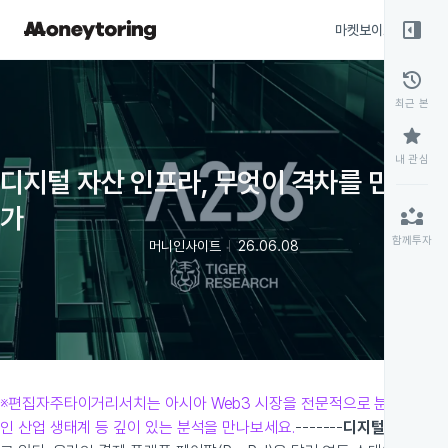
right_panel_open
마켓보이스
종목
history
최근 본
star
내 관심
디지털 자산 인프라, 무엇이 격차를 만드는
가
partner_exchange
함께투자
머니인사이트
26.06.08
※편집자주
타이거리서치는 아시아 Web3 시장을 전문적으로 분석하는 리
인 산업 생태계 등 깊이 있는 분석을 만나보세요.
-------
디지털 자산, 이제