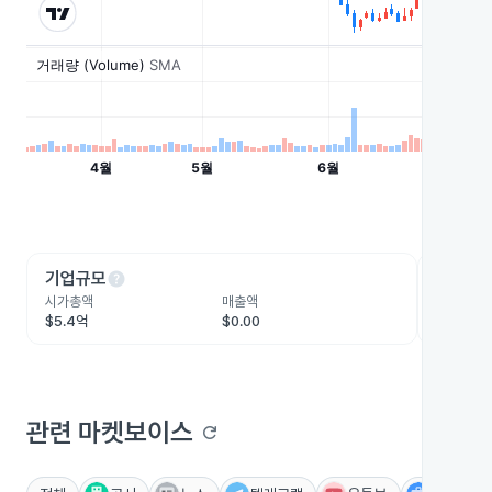
help
he
기업규모
수익성
시가총액
매출액
영업이익
$5.4억
$0.00
-$8,459
관련 마켓보이스
refresh