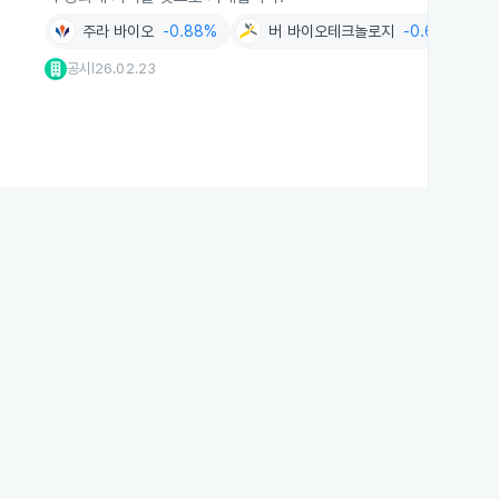
주라 바이오
-0.88%
버 바이오테크놀로지
-0.65%
신
공시
26.02.23
|