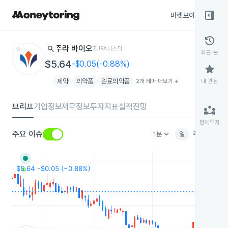
right_panel_open
마켓보이스
종목
history
star
search
주라 바이오
ZURA
나스닥
최근 본
$5.64
-$0.05(-0.88%)
star
제약
의약품
원료의약품
2개 테마 더보기
add
내 관심
브리프
기업정보
재무정보
투자지표
실적전망
partner_exchange
함께투자
keyboard_arrow_down
주요 이슈
1분
일
주
월
분