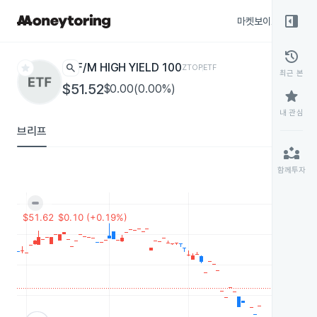
right_panel_open
마켓보이스
종목
history
star
search
F/M HIGH YIELD 100
ZTOP
ETF
최근 본
$51.52
$0.00(0.00%)
star
내 관심
브리프
partner_exchange
함께투자