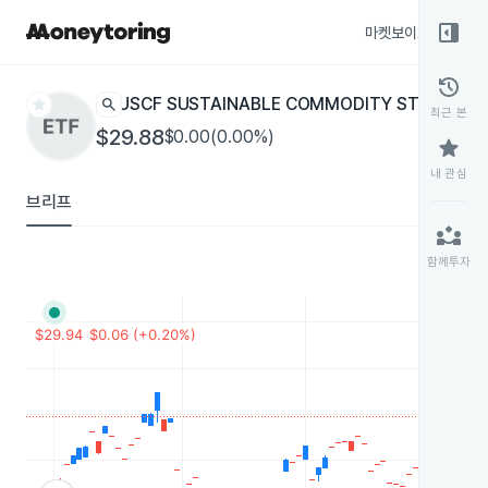
right_panel_open
마켓보이스
종목
history
star
search
USCF SUSTAINABLE COMMODITY STRATEGY
최근 본
$29.88
$0.00(0.00%)
star
내 관심
브리프
partner_exchange
함께투자