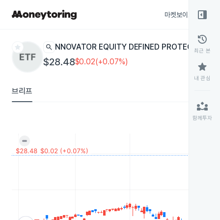
right_panel_open
마켓보이스
종목
history
star
search
INNOVATOR EQUITY DEFINED PROTECTION - 
최근 본
$28.48
$0.02(+0.07%)
star
내 관심
브리프
partner_exchange
함께투자