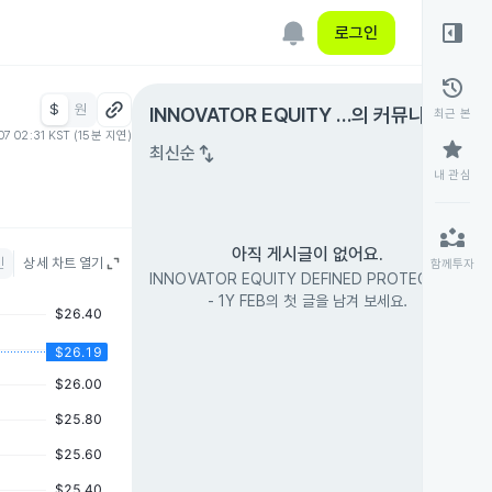
right_panel_open
로그인
history
$
원
expand_circle_right
INNOVATOR EQUITY D
의 커뮤니티
최근 본
07 02:31 KST (15분 지연)
EFINED PROTECTION
star
swap_vert
최신순
- 1Y FEB
내 관심
partner_exchange
아직 게시글이 없어요.
인
상세 차트 열기
함께투자
INNOVATOR EQUITY DEFINED PROTECTION
- 1Y FEB의 첫 글을 남겨 보세요.