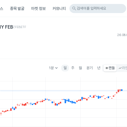
search
스
종목 발굴
마켓 정보
커뮤니티
검색어를 입력하세요
1Y FEB
ZFEB
ETF
26.08.
keyboard_arrow_down
1분
일
주
월
분기
년
캔들
라