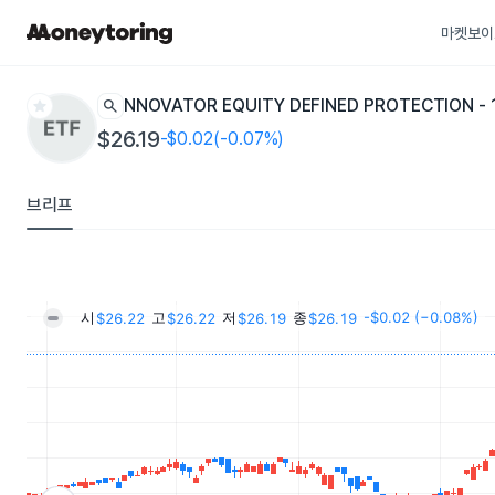
마켓보이
star
search
INNOVATOR EQUITY DEFINED PROTECTION - 
$26.19
-$0.02(-0.07%)
브리프