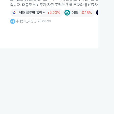
습니다. 대규모 설비투자 자금 조달을 위해 부채와 유상증자에 의존할 
제타 글로벌 홀딩스
+4.23%
머크
+0.16%
애브비
사제콩이_서상영
26.06.23
|