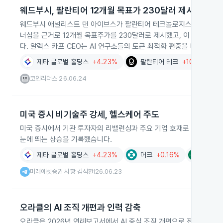
웨드부시, 팔란티어 12개월 목표가 230달러 제시
웨드부시 애널리스트 댄 아이브스가 팔란티어 테크놀로지스의 에이전틱 
너십을 근거로 12개월 목표주가를 230달러로 제시했고, 이 파트너십
다. 알렉스 카프 CEO는 AI 연구소들의 토큰 최적화 편중을 비판했으며,
비 31% 하락한 115.74달러였습니다.
제타 글로벌 홀딩스
+4.23%
팔란티어 테크
+10.32%
코인리더스
26.06.24
|
미국 증시 비기술주 강세, 헬스케어 주도
미국 증시에서 기관 투자자의 리밸런싱과 주요 기업 호재로 비기술주가 
눈에 띄는 상승을 기록했습니다.
제타 글로벌 홀딩스
+4.23%
머크
+0.16%
아폴로
미래에셋증권 시황 김석환
26.06.23
|
오라클의 AI 조직 개편과 인력 감축
오라클은 2026년 연례보고서에서 AI 중심 조직 개편으로 전사 인력의