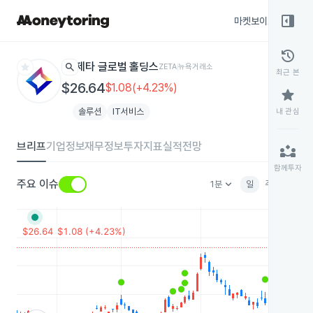
right_panel_open
마켓보이스
종목
history
star
search
제타 글로벌 홀딩스
ZETA
뉴욕거래소
최근 본
$26.64
$1.08(+4.23%)
star
솔루션
IT서비스
내 관심
브리프
기업정보
재무정보
투자지표
실적전망
partner_exchange
함께투자
keyboard_arrow_down
주요 이슈
1분
일
주
월
분