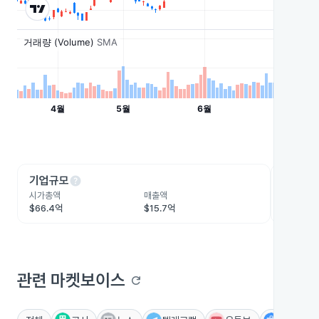
help
he
기업규모
수익성
시가총액
매출액
영업이익
$66.4억
$15.7억
$5,337.
관련 마켓보이스
refresh