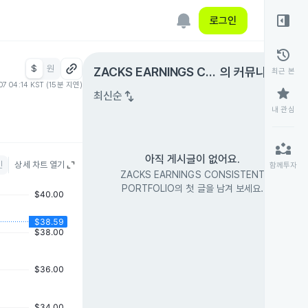
right_panel_open
로그인
history
$
원
expand_circle_right
ZACKS EARNINGS CO
의 커뮤니티
최근 본
07 04:14 KST (15분 지연)
NSISTENT PORTFOLI
star
swap_vert
최신순
O
내 관심
partner_exchange
아직 게시글이 없어요.
인
상세 차트 열기
함께투자
ZACKS EARNINGS CONSISTENT
PORTFOLIO의 첫 글을 남겨 보세요.