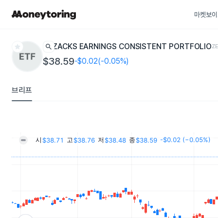
마켓보이
star
search
ZACKS EARNINGS CONSISTENT PORTFOLIO
Z
$38.59
-$0.02(-0.05%)
브리프