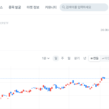
search
스
종목 발굴
마켓 정보
커뮤니티
검색어를 입력하세요
ECP
ETF
26.08.
keyboard_arrow_down
1분
일
주
월
분기
년
캔들
라