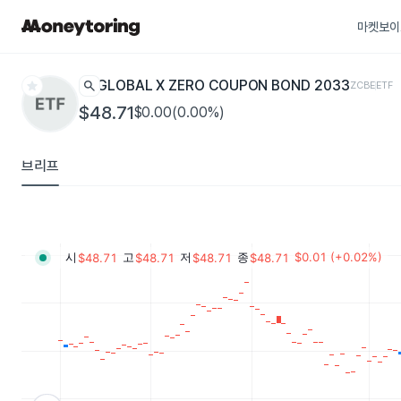
마켓보이
star
search
GLOBAL X ZERO COUPON BOND 2033
ZCBE
ETF
$48.71
$0.00(0.00%)
브리프