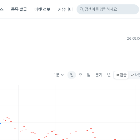
search
스
종목 발굴
마켓 정보
커뮤니티
검색어를 입력하세요
26.08.0
keyboard_arrow_down
1분
일
주
월
분기
년
캔들
라