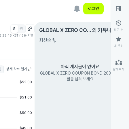
right_panel_open
로그인
history
$
원
expand_circle_right
GLOBAL X ZERO COU
의 커뮤니티
최근 본
6 23:46 KST (15분 지연)
PON BOND 2033
star
swap_vert
최신순
내 관심
partner_exchange
아직 게시글이 없어요.
인
상세 차트 열기
함께투자
GLOBAL X ZERO COUPON BOND 2033의 첫
글을 남겨 보세요.