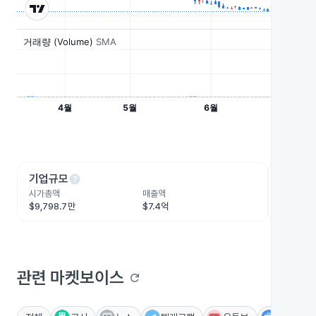
help
he
기업규모
수익성
시가총액
매출액
영업이익
$9,798.7만
$7.4억
-$1.3억
관련 마켓보이스
refresh