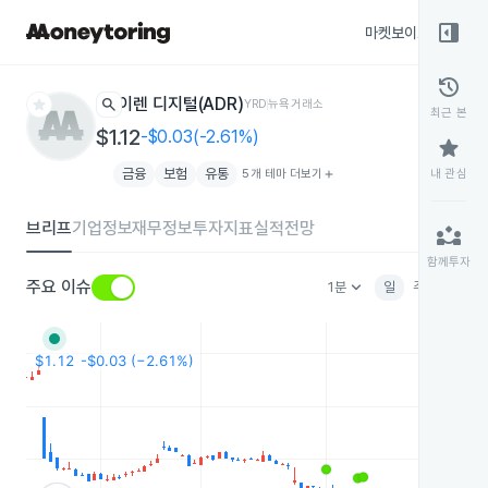
right_panel_open
마켓보이스
종목
history
star
search
이렌 디지털(ADR)
YRD
뉴욕거래소
최근 본
$1.12
-$0.03(-2.61%)
star
금융
보험
유통
5개 테마 더보기
add
내 관심
브리프
기업정보
재무정보
투자지표
실적전망
partner_exchange
함께투자
keyboard_arrow_down
주요 이슈
1분
일
주
월
분