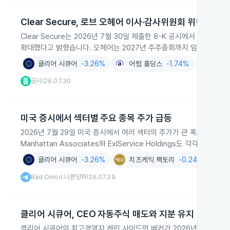
Clear Secure, 로브 오헤어 이사·감사위원회 위원 임명
Clear Secure는 2026년 7월 30일 제출한 8-K 공시에서 A
확대했다고 밝혔습니다. 오헤어는 2027년 주주총회까지 임기를 수행
클리어 시큐어
-3.26%
어펌 홀딩스
-1.74%
핀테크
+
공시
26.07.30
|
미국 증시에서 섹터별 주요 종목 주가 급등
2026년 7월 29일 미국 증시에서 여러 섹터의 주가가 큰 폭으로 상승해 산
Manhattan Associates와 ExlService Holdings도 각각 21.32
클리어 시큐어
-3.26%
치즈케익 팩토리
-0.24%
Bad Onion 나쁜양파
26.07.29
|
클리어 시큐어, CEO 자동주식 매도와 지분 유지
클리어 시큐어의 최고경영자 케린 사이드먼 베커가 2026년 7월 사전 계