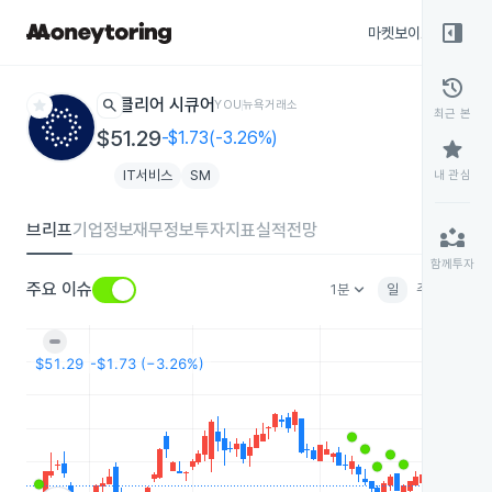
right_panel_open
마켓보이스
종목
history
star
search
클리어 시큐어
YOU
뉴욕거래소
최근 본
$51.29
-$1.73(-3.26%)
star
IT서비스
SM
내 관심
브리프
기업정보
재무정보
투자지표
실적전망
partner_exchange
함께투자
keyboard_arrow_down
주요 이슈
1분
일
주
월
분