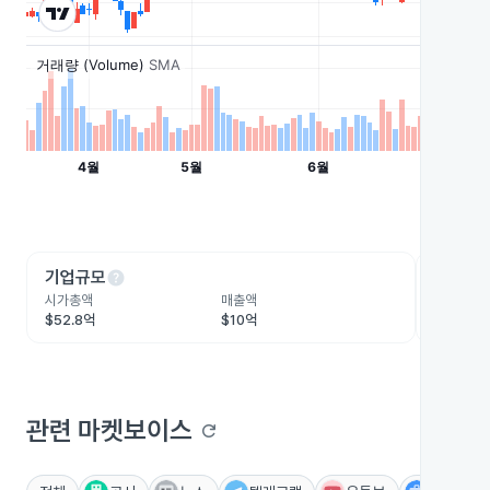
help
he
기업규모
수익성
시가총액
매출액
영업이익
$52.8억
$10억
$2.5억
관련 마켓보이스
refresh