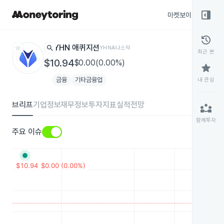
right_panel_open
마켓보이스
종목
history
star
search
YHN 애퀴지션
YHNA
나스닥
최근 본
$10.94
$0.00(0.00%)
star
금융
기타금융업
내 관심
브리프
기업정보
재무정보
투자지표
실적전망
partner_exchange
함께투자
주요 이슈