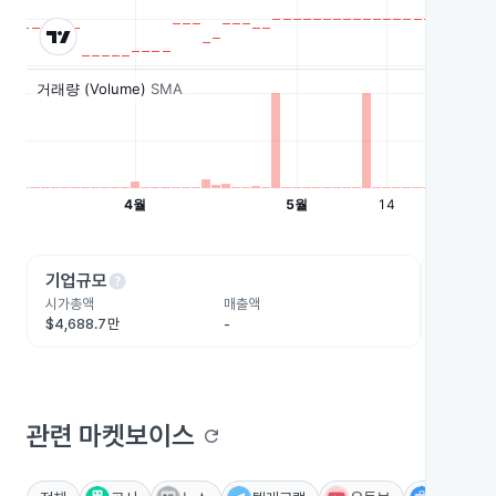
help
he
기업규모
수익성
시가총액
매출액
영업이익
$4,688.7만
-
-
관련 마켓보이스
refresh