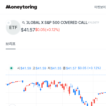
마켓보이
star
search
GLOBAL X S&P 500 COVERED CALL
XYLD
ETF
$41.57
$0.05(+0.12%)
브리프