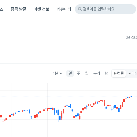
search
스
종목 발굴
마켓 정보
커뮤니티
검색어를 입력하세요
26.08.
keyboard_arrow_down
1분
일
주
월
분기
년
캔들
라