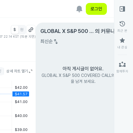
right_panel_open
로그인
history
$
원
expand_circle_right
GLOBAL X S&P 500 C
의 커뮤니티
최근 본
07 22:14 KST (15분 지연)
OVERED CALL
star
swap_vert
최신순
내 관심
partner_exchange
아직 게시글이 없어요.
인
상세 차트 열기
함께투자
GLOBAL X S&P 500 COVERED CALL의 첫 글
을 남겨 보세요.