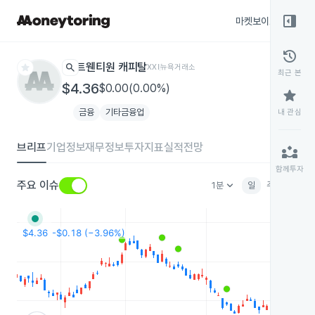
right_panel_open
마켓보이스
종목
history
star
search
트웬티원 캐피탈
XXI
뉴욕거래소
최근 본
$4.36
$0.00(0.00%)
star
금융
기타금융업
내 관심
브리프
기업정보
재무정보
투자지표
실적전망
partner_exchange
함께투자
keyboard_arrow_down
주요 이슈
1분
일
주
월
분