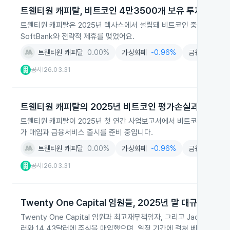
트웬티원 캐피탈, 비트코인 4만3500개 보유 투자 본격화
트웬티원 캐피탈은 2025년 텍사스에서 설립돼 비트코인 중심 디지털 자산 
SoftBank와 전략적 제휴를 맺었어요.
트웬티원 캐피탈
0.00%
가상화폐
-0.96%
금융
-0.38%
공시
26.03.31
|
트웬티원 캐피탈의 2025년 비트코인 평가손실과 향후 계
트웬티원 캐피탈이 2025년 첫 연간 사업보고서에서 비트코인 43,51
가 매입과 금융서비스 출시를 준비 중입니다.
트웬티원 캐피탈
0.00%
가상화폐
-0.96%
금융
-0.38%
공시
26.03.31
|
Twenty One Capital 임원들, 2025년 말 대규모 스
Twenty One Capital 임원과 최고재무책임자, 그리고 Jack Ma
러와 14.43달러에 주식을 매입했으며, 일정 기간에 걸쳐 베스팅됩니다