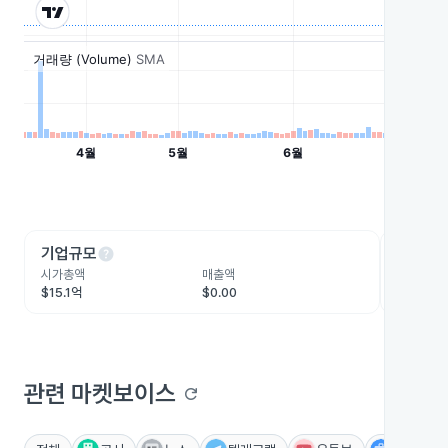
help
he
기업규모
수익성
시가총액
매출액
영업이익
$15.1억
$0.00
-$2,512
관련 마켓보이스
refresh