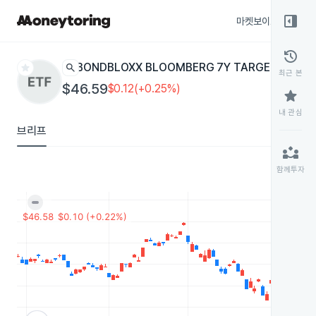
right_panel_open
마켓보이스
종목
history
star
search
BONDBLOXX BLOOMBERG 7Y TARGET DURAT
최근 본
$46.59
$0.12(+0.25%)
star
내 관심
브리프
partner_exchange
함께투자