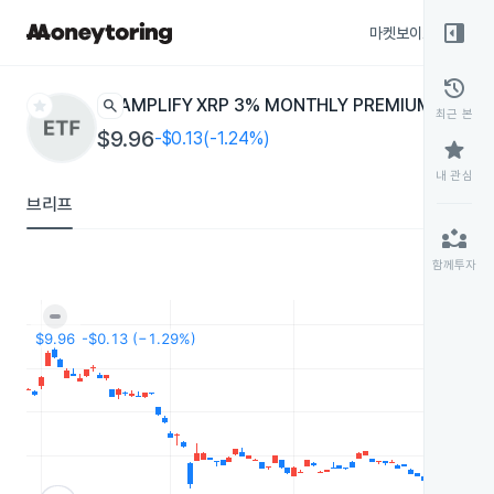
right_panel_open
마켓보이스
종목
history
star
search
AMPLIFY XRP 3% MONTHLY PREMIUM INCOM
최근 본
$9.96
-$0.13(-1.24%)
star
내 관심
브리프
partner_exchange
함께투자