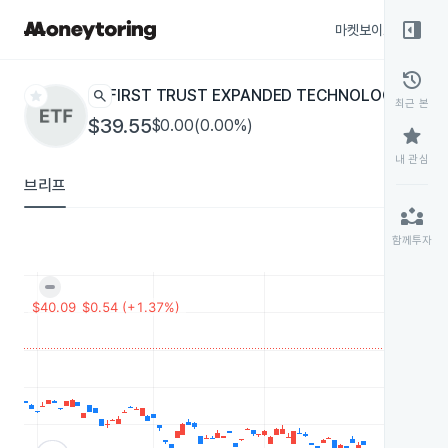
right_panel_open
마켓보이스
종목
history
star
search
FIRST TRUST EXPANDED TECHNOLOGY
XPND
ET
최근 본
$39.55
$0.00(0.00%)
star
내 관심
브리프
partner_exchange
함께투자