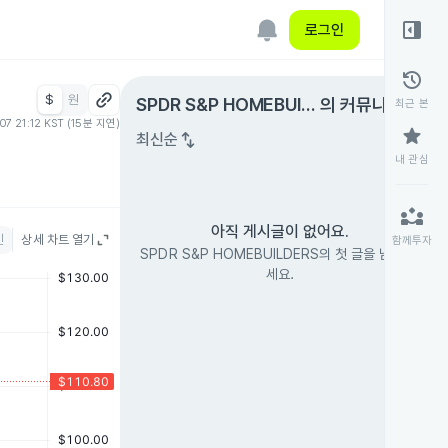
right_panel_open
로그인
history
$
원
expand_circle_right
SPDR S&P HOMEBUIL
의 커뮤니티
최근 본
.07 21:12 KST (15분 지연)
DERS
star
swap_vert
최신순
내 관심
partner_exchange
아직 게시글이 없어요.
인
상세 차트 열기
함께투자
SPDR S&P HOMEBUILDERS의 첫 글을 남겨 보
세요.