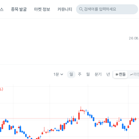
search
스
종목 발굴
마켓 정보
커뮤니티
검색어를 입력하세요
26.08
keyboard_arrow_down
1분
일
주
월
분기
년
캔들
라