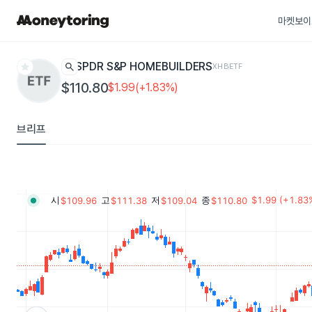
마켓보이
star
search
SPDR S&P HOMEBUILDERS
XHB
ETF
$110.80
$1.99(+1.83%)
브리프