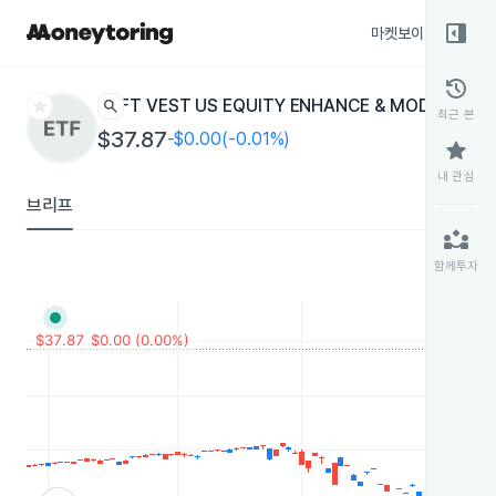
right_panel_open
마켓보이스
종목
history
star
search
FT VEST US EQUITY ENHANCE & MODERATE B
최근 본
$37.87
-$0.00(-0.01%)
star
내 관심
브리프
partner_exchange
함께투자