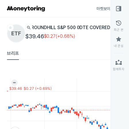
right_panel_open
마켓보이스
종목
history
star
search
ROUNDHILL S&P 500 0DTE COVERED CALL 
최근 본
$39.46
$0.27(+0.68%)
star
내 관심
브리프
partner_exchange
함께투자