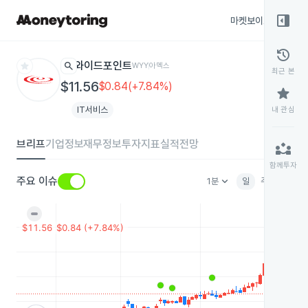
right_panel_open
마켓보이스
종목
history
star
search
와이드포인트
WYY
아멕스
최근 본
$11.56
$0.84(+7.84%)
star
IT서비스
내 관심
브리프
기업정보
재무정보
투자지표
실적전망
partner_exchange
함께투자
keyboard_arrow_down
주요 이슈
1분
일
주
월
분