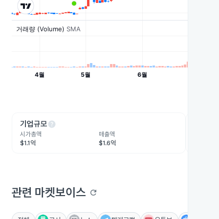
help
he
기업규모
수익성
시가총액
매출액
영업이익
$1.1억
$1.6억
-$202.
관련 마켓보이스
refresh