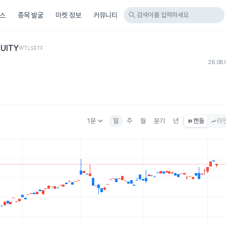
search
스
종목 발굴
마켓 정보
커뮤니티
검색어를 입력하세요
UITY
WTLS
ETF
26.08.
keyboard_arrow_down
1분
일
주
월
분기
년
캔들
라