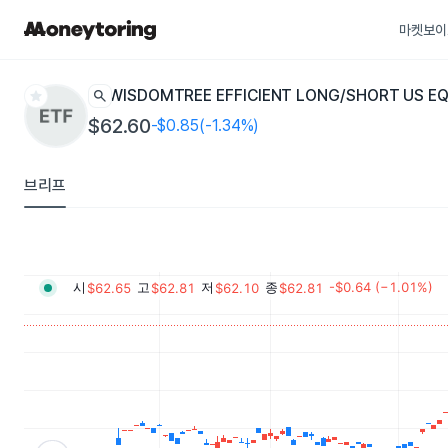
마켓보이
star
search
WISDOMTREE EFFICIENT LONG/SHORT US EQ
$62.60
-$0.85(-1.34%)
브리프