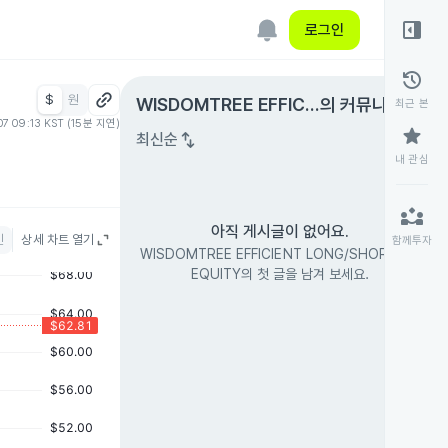
right_panel_open
로그인
history
$
원
expand_circle_right
WISDOMTREE EFFICIE
의 커뮤니티
최근 본
07 09:13 KST (15분 지연)
NT LONG/SHORT US E
star
swap_vert
최신순
QUITY
내 관심
partner_exchange
아직 게시글이 없어요.
인
상세 차트 열기
함께투자
WISDOMTREE EFFICIENT LONG/SHORT US
EQUITY의 첫 글을 남겨 보세요.