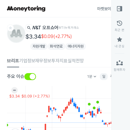
right_panel_open
마켓보이스
종목
history
star
search
W&T 오프쇼어
WTI
뉴욕거래소
최근 본
$3.34
$0.09(+2.77%)
star
자원개발
화석연료
에너지자원
내 관심
브리프
기업정보
재무정보
투자지표
실적전망
partner_exchange
함께투자
keyboard_arrow_down
주요 이슈
1분
일
주
월
분