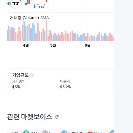
help
he
기업규모
수익성
시가총액
매출액
영업이익
$5억
$5.2억
-$2,93
관련 마켓보이스
refresh