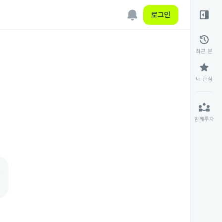
right_panel_open
로그인
history
최근 본
star
내 관심
partner_exchange
함께투자