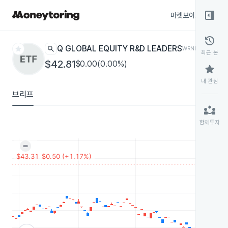
right_panel_open
마켓보이스
종목
history
star
search
IQ GLOBAL EQUITY R&D LEADERS
WRND
ETF
최근 본
$42.81
$0.00(0.00%)
star
내 관심
브리프
partner_exchange
함께투자