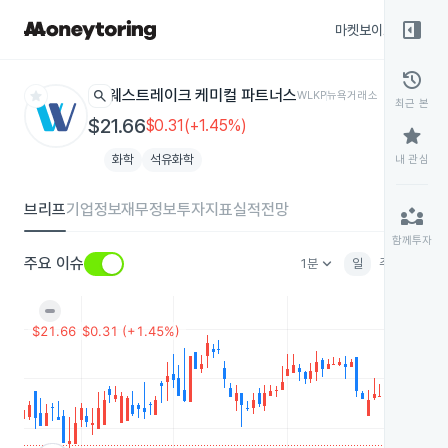
right_panel_open
마켓보이스
종목
history
star
search
웨스트레이크 케미컬 파트너스
WLKP
뉴욕거래소
최근 본
$21.66
$0.31(+1.45%)
star
화학
석유화학
내 관심
브리프
기업정보
재무정보
투자지표
실적전망
partner_exchange
함께투자
keyboard_arrow_down
주요 이슈
1분
일
주
월
분