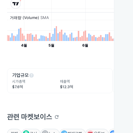
help
he
기업규모
수익성
시가총액
매출액
영업이익
$7.6억
$12.3억
$3.6억
관련 마켓보이스
refresh