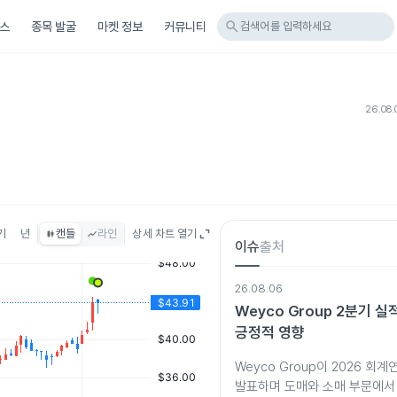
search
스
종목 발굴
마켓 정보
커뮤니티
검색어를 입력하세요
26.08.
기
년
캔들
라인
상세 차트 열기
이슈
출처
26.08.06
Weyco Group 2분기 
긍정적 영향
Weyco Group이 2026 회
발표하며 도매와 소매 부문에서