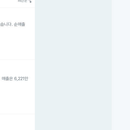
swap_vert
최신순
혔습니다. 순매출
매출은 6,221만