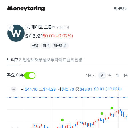
마켓보이
star
search
웨이코 그룹
WEYS
나스닥
$43.91
$0.01(+0.02%)
신발
의류
패션의류
브리프
기업정보
재무정보
투자지표
실적전망
keyboard_arrow_down
주요 이슈
1분
일
주
월
분