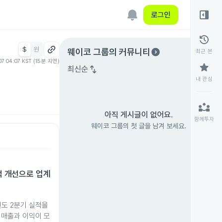
right_panel_open
로그인
history
$
원
expand_circle_right
웨이코 그룹
의 커뮤니티
최근 본
07 04:07 KST (15분 지연)
star
swap_vert
최신순
내 관심
partner_exchange
아직 게시글이 없어요.
함께투자
웨이코 그룹의 첫 글을 남겨 보세요.
실적 개선으로 업계
계연도 2분기 실적을
 매출과 이익이 모