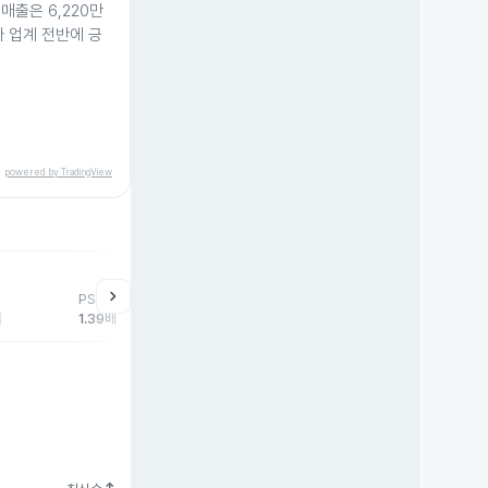
매출은 6,220만
나 업계 전반에 긍
powered by TradingView
chevron_right
PSR
배
1.39배