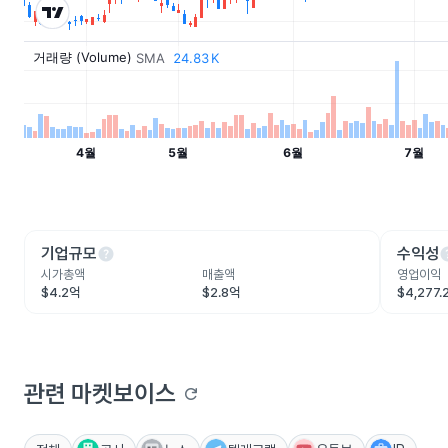
help
he
기업규모
수익성
시가총액
매출액
영업이익
$4.2억
$2.8억
$4,277.
관련 마켓보이스
refresh