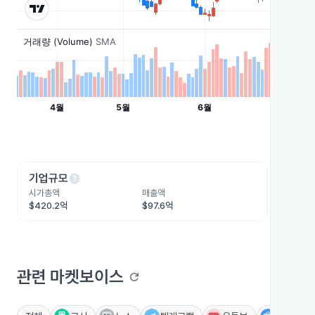
help
he
기업규모
수익성
시가총액
매출액
영업이익
$420.2억
$97.6억
$19.2억
관련 마켓보이스
refresh