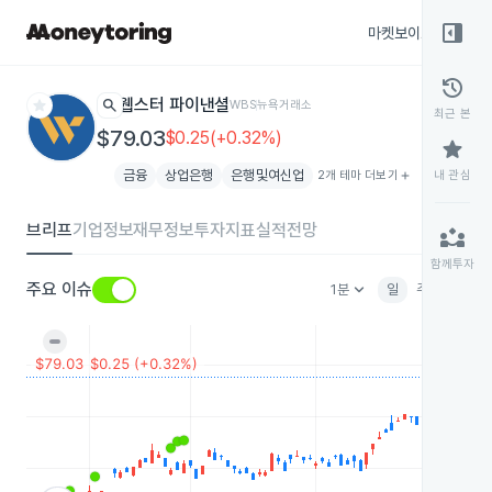
right_panel_open
마켓보이스
종목
history
star
search
웹스터 파이낸셜
WBS
뉴욕거래소
최근 본
$79.03
$0.25(+0.32%)
star
금융
상업은행
은행및여신업
2개 테마 더보기
add
내 관심
브리프
기업정보
재무정보
투자지표
실적전망
partner_exchange
함께투자
keyboard_arrow_down
주요 이슈
1분
일
주
월
분