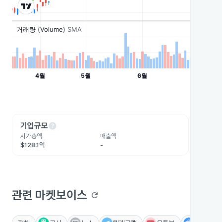
help
he
기업규모
수익성
시가총액
매출액
영업이익
$128.1억
-
$15.5억
관련 마켓보이스
refresh