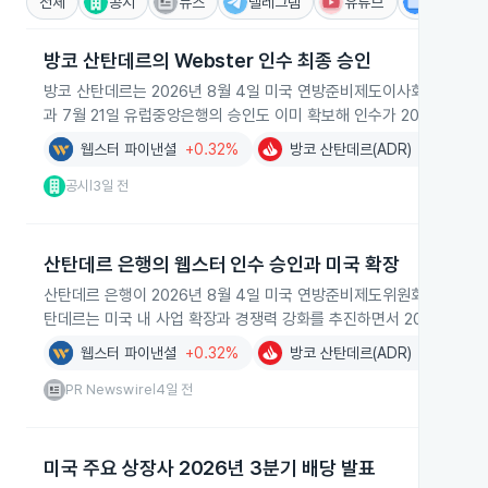
전체
공시
뉴스
텔레그램
유튜브
IR
방코 산탄데르의 Webster 인수 최종 승인
방코 산탄데르는 2026년 8월 4일 미국 연방준비제도이사회로부터 Webste
과 7월 21일 유럽중앙은행의 승인도 이미 확보해 인수가 2026년 8
웹스터 파이낸셜
+0.32%
방코 산탄데르(ADR)
+0.34%
공시
3일 전
|
산탄데르 은행의 웹스터 인수 승인과 미국 확장
산탄데르 은행이 2026년 8월 4일 미국 연방준비제도위원회로부터 웹
탄데르는 미국 내 사업 확장과 경쟁력 강화를 추진하면서 2028년까지
웹스터 파이낸셜
+0.32%
방코 산탄데르(ADR)
+0.34%
PR Newswire
4일 전
|
미국 주요 상장사 2026년 3분기 배당 발표