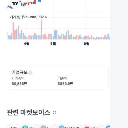
help
he
기업규모
수익성
시가총액
매출액
영업이익
$9,836만
$836.9만
-$821.
관련 마켓보이스
refresh