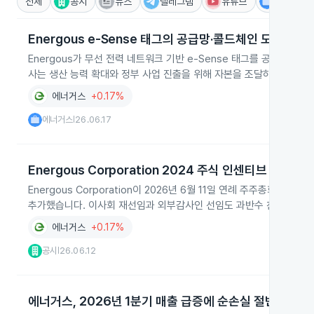
전체
공시
뉴스
텔레그램
유튜브
IR
Energous e‑Sense 태그의 공급망·콜드체인 도입
Energous가 무선 전력 네트워크 기반 e‑Sense 태그를 공급망,
사는 생산 능력 확대와 정부 사업 진출을 위해 자본을 조달하고 미국 
에너거스
+0.17%
에너거스
26.06.17
|
Energous Corporation 2024 주식 인센티브 플랜 개
Energous Corporation이 2026년 6월 11일 연례 주주총회
추가했습니다. 이사회 재선임과 외부감사인 선임도 과반수 찬성으로 승
에너거스
+0.17%
공시
26.06.12
|
에너거스, 2026년 1분기 매출 급증에 순손실 절반 감축