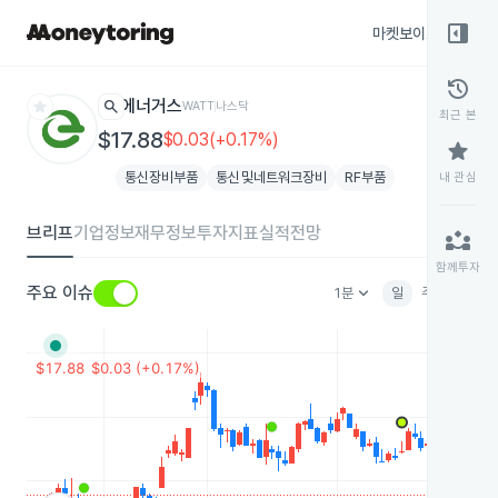
right_panel_open
마켓보이스
종목
history
star
search
에너거스
WATT
나스닥
최근 본
$17.88
$0.03(+0.17%)
star
통신장비부품
통신및네트워크장비
RF부품
내 관심
브리프
기업정보
재무정보
투자지표
실적전망
partner_exchange
함께투자
keyboard_arrow_down
주요 이슈
1분
일
주
월
분