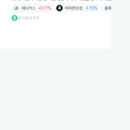
에너거스
+0.17%
아마존닷컴
-1.72%
물류시설
+1.7
공시
26.01.13
|