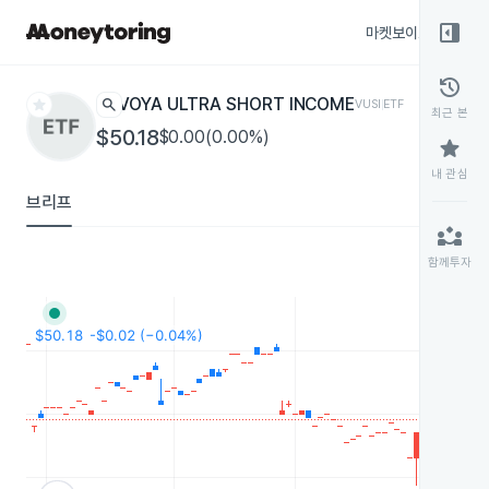
right_panel_open
마켓보이스
종목
history
star
search
VOYA ULTRA SHORT INCOME
VUSI
ETF
최근 본
$50.18
$0.00(0.00%)
star
내 관심
브리프
partner_exchange
함께투자