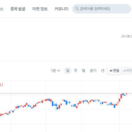
search
스
종목 발굴
마켓 정보
커뮤니티
검색어를 입력하세요
26.08.
keyboard_arrow_down
1분
일
주
월
분기
년
캔들
라