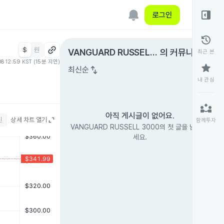
right_panel_open
로그인
history
$
원
expand_circle_right
VANGUARD RUSSELL
의 커뮤니티
최근 본
08 12:59 KST (15분 지연)
3000
star
swap_vert
최신순
내 관심
partner_exchange
아직 게시글이 없어요.
인
상세 차트 열기
함께투자
VANGUARD RUSSELL 3000의 첫 글을 남겨 보
세요.