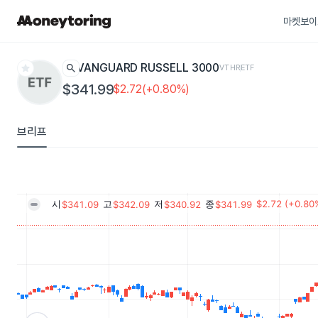
마켓보이
star
search
VANGUARD RUSSELL 3000
VTHR
ETF
$341.99
$2.72(+0.80%)
브리프