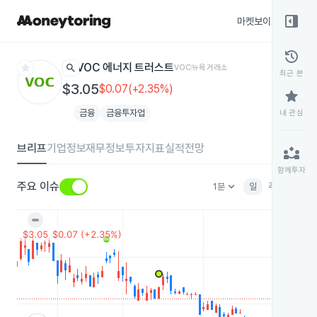
right_panel_open
마켓보이스
종목
history
star
search
VOC 에너지 트러스트
VOC
뉴욕거래소
최근 본
$3.05
$0.07(+2.35%)
star
금융
금융투자업
내 관심
브리프
기업정보
재무정보
투자지표
실적전망
partner_exchange
함께투자
keyboard_arrow_down
주요 이슈
1분
일
주
월
분