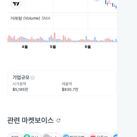
help
he
기업규모
수익성
시가총액
매출액
영업이익
$5,185만
$830.7만
$746.5
관련 마켓보이스
refresh