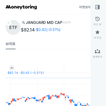
right_panel_open
마켓보이스
종목
history
star
search
VANGUARD MID CAP
VO
ETF
최근 본
$82.14
-$0.42(-0.51%)
star
내 관심
브리프
partner_exchange
함께투자