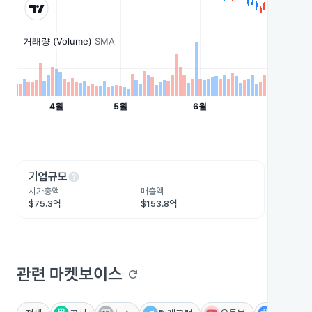
help
he
기업규모
수익성
시가총액
매출액
영업이익
$75.3억
$153.8억
$10.7억
관련 마켓보이스
refresh