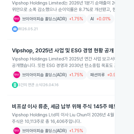
Vipshop Holdings Limited는 2026년 1분기 순매출이 265억
위안으로 소폭 감소했으나 순이익률은 8.7%로 개선됐고, 현금 및 단기
브이아이피숍 홀딩스(ADR)
+1.75%
AI
+0.01%
IR
26.05.21
|
Vipshop, 2025년 사업 및 ESG 경영 현황 공개
Vipshop Holdings Limited가 2025년 연간 사업 보고서에서
공개했습니다. 또한 ESG 경영과 2030년 탄소중립 목표도 포함됐습니
브이아이피숍 홀딩스(ADR)
+1.75%
패션의류
+0.91%
지
3건의 연관 소식
26.04.16
|
비프샵 이사 류춘, 세금 납부 위해 주식 145주 매도
Vipshop Holdings Ltd의 이사 Liu Chun이 2026년 4월 8
주식은 10,113주로 총 16,406주입니다.
브이아이피숍 홀딩스(ADR)
+1.75%