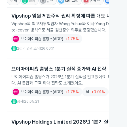
전체
공시
뉴스
텔레그램
유튜브
IR
Vipshop 임원 제한주식 권리 확정에 따른 매도 내역
Vipshop의 최고재무책임자 Wang Yuhua와 이사 Yang Donghao
to-cover' 방식으로 세금 원천징수 의무를 충당했습니다.
브이아이피숍 홀딩스(ADR)
+1.75%
2건의 연관 소식
26.06.11
|
브이아이피숍 홀딩스 1분기 실적 증가와 AI 전략
브이아이피숍 홀딩스가 2026년 1분기 실적을 발표했어요. 매출은 266억
다. AI 통합과 고객 확대 전략도 소개했어요.
브이아이피숍 홀딩스(ADR)
+1.75%
AI
+0.01%
의류
+0
공시
26.05.21
|
Vipshop Holdings Limited 2026년 1분기 실적과 