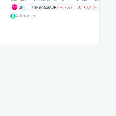
브이아이피숍 홀딩스(ADR)
+1.75%
AI
+0.01%
유통
-0
공시
26.02.26
|