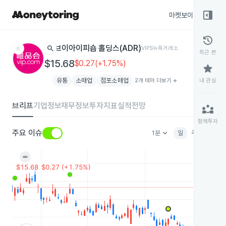
right_panel_open
마켓보이스
종목
history
star
search
브이아이피숍 홀딩스(ADR)
VIPS
뉴욕거래소
최근 본
$15.68
$0.27(+1.75%)
star
유통
소매업
점포소매업
2개 테마 더보기
add
내 관심
브리프
기업정보
재무정보
투자지표
실적전망
partner_exchange
함께투자
keyboard_arrow_down
주요 이슈
1분
일
주
월
분