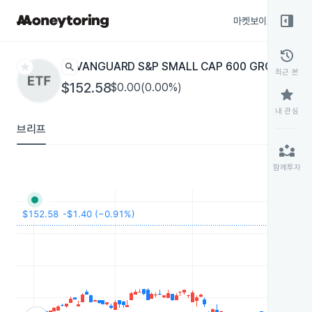
right_panel_open
마켓보이스
종목
history
star
search
VANGUARD S&P SMALL CAP 600 GROWTH
VI
최근 본
$152.58
$0.00(0.00%)
star
내 관심
브리프
partner_exchange
함께투자