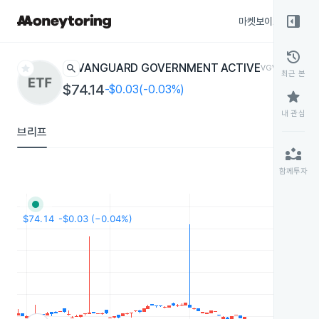
right_panel_open
마켓보이스
종목
history
star
search
VANGUARD GOVERNMENT ACTIVE
VGVT
ETF
최근 본
$74.14
-$0.03(-0.03%)
star
내 관심
브리프
partner_exchange
함께투자