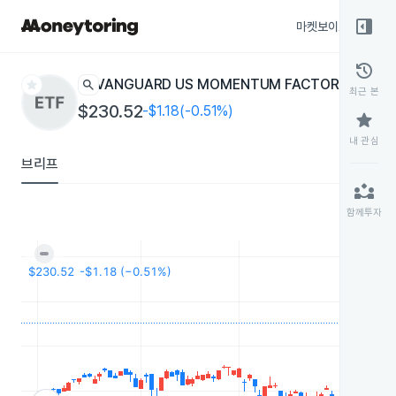
right_panel_open
마켓보이스
종목
history
star
search
VANGUARD US MOMENTUM FACTOR
VFMO
ETF
최근 본
$230.52
-$1.18(-0.51%)
star
내 관심
브리프
partner_exchange
함께투자